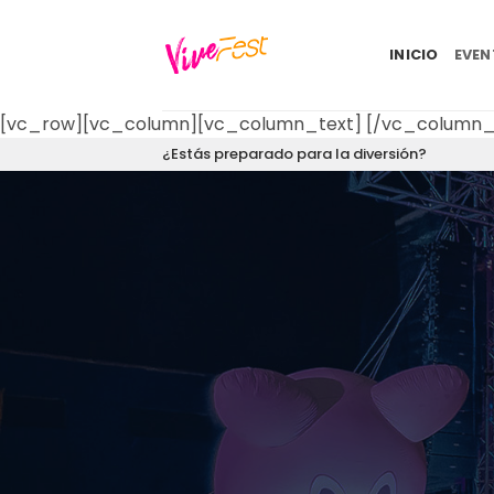
Saltar
al
INICIO
EVE
contenido
[vc_row][vc_column][vc_column_text]
[/vc_column_
¿Estás preparado para la diversión?