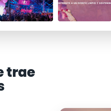
e trae
s