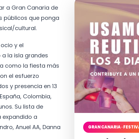
tar a Gran Canaria de
os públicos que ponga
ical/cultural.
ocio y el
 a la isla grandes
a como la fiesta más
on el esfuerzo
os y presencia en 13
, España, Colombia,
nos. Su lista de
a expandido a
ndro, Anuel AA, Danna
GRAN CANARIA · FESTIV