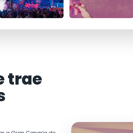
e trae
s
tar a Gran Canaria de