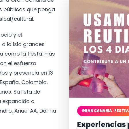
os públicos que ponga
ical/cultural.
ocio y el
 a la isla grandes
a como la fiesta más
on el esfuerzo
os y presencia en 13
, España, Colombia,
nos. Su lista de
a expandido a
ndro, Anuel AA, Danna
GRAN CANARIA · FESTIV
Experiencias 