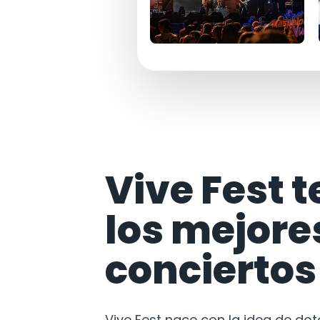
Vive Fest t
los mejore
conciertos
Vive Fest nace con la idea de do