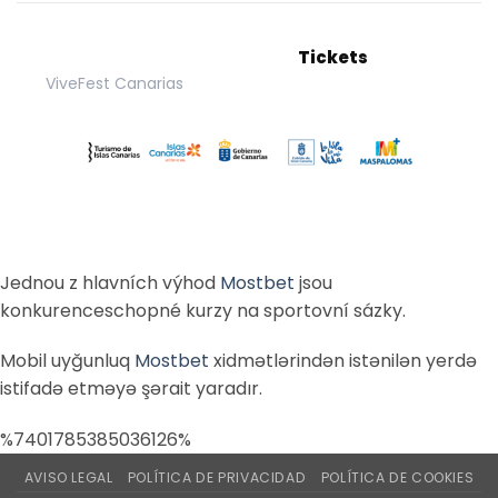
Tickets
ViveFest Canarias
Jednou z hlavních výhod
Mostbet
jsou
konkurenceschopné kurzy na sportovní sázky.
Mobil uyğunluq
Mostbet
xidmətlərindən istənilən yerdə
istifadə etməyə şərait yaradır.
%7401785385036126%
AVISO LEGAL
POLÍTICA DE PRIVACIDAD
POLÍTICA DE COOKIES