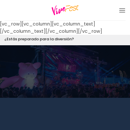
Saltar
al
contenido
[vc_row][vc_column][vc_column_text]
[/vc_column_text][/vc_column][/vc_row]
¿Estás preparado para la diversión?