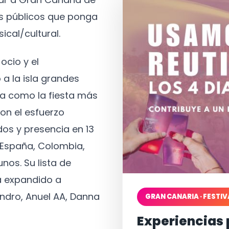
os públicos que ponga
ical/cultural.
ocio y el
 a la isla grandes
a como la fiesta más
on el esfuerzo
os y presencia en 13
, España, Colombia,
nos. Su lista de
a expandido a
ndro, Anuel AA, Danna
GRAN CANARIA · FESTIV
Experiencias 