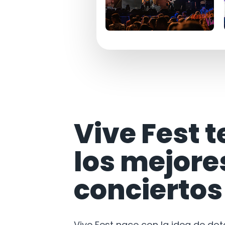
Vive Fest t
los mejore
conciertos
Vive Fest nace con la idea de do