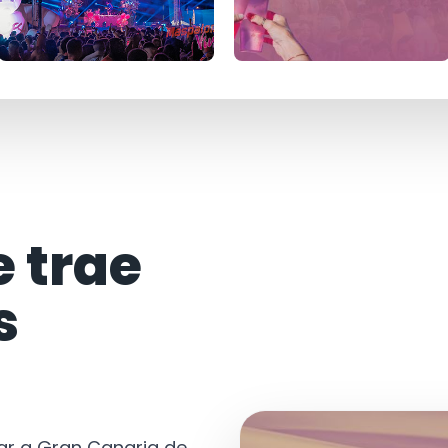
e trae
s
tar a Gran Canaria de