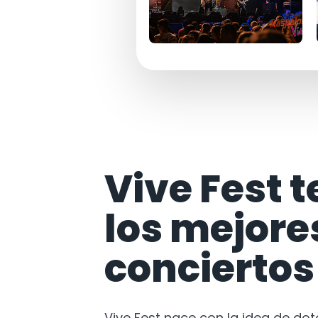
Vive Fest t
los mejore
conciertos
Vive Fest nace con la idea de do