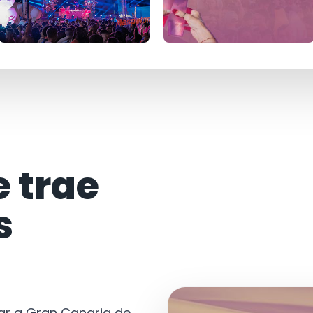
e trae
s
tar a Gran Canaria de