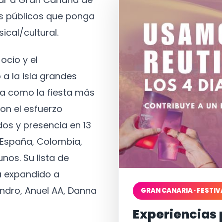
os públicos que ponga
ical/cultural.
ocio y el
 a la isla grandes
a como la fiesta más
on el esfuerzo
os y presencia en 13
, España, Colombia,
nos. Su lista de
a expandido a
ndro, Anuel AA, Danna
GRAN CANARIA · FESTIV
Experiencias 