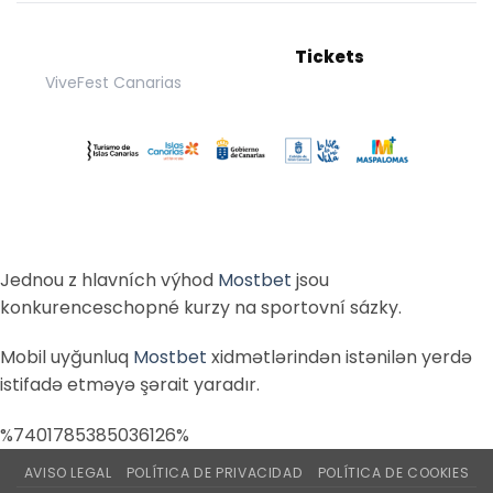
Tickets
ViveFest Canarias
Jednou z hlavních výhod
Mostbet
jsou
konkurenceschopné kurzy na sportovní sázky.
Mobil uyğunluq
Mostbet
xidmətlərindən istənilən yerdə
istifadə etməyə şərait yaradır.
%7401785385036126%
AVISO LEGAL
POLÍTICA DE PRIVACIDAD
POLÍTICA DE COOKIES