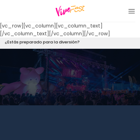
Saltar
al
contenido
[vc_row][vc_column][vc_column_text]
[/vc_column_text][/vc_column][/vc_row]
¿Estás preparado para la diversión?