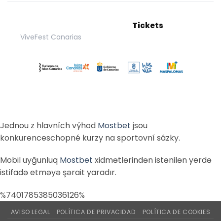
Tickets
ViveFest Canarias
Jednou z hlavních výhod
Mostbet
jsou
konkurenceschopné kurzy na sportovní sázky.
Mobil uyğunluq
Mostbet
xidmətlərindən istənilən yerdə
istifadə etməyə şərait yaradır.
%7401785385036126%
AVISO LEGAL
POLÍTICA DE PRIVACIDAD
POLÍTICA DE COOKIES