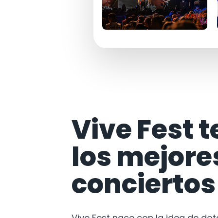
Vive Fest t
los mejore
conciertos
Vive Fest nace con la idea de do