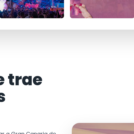
e trae
s
tar a Gran Canaria de