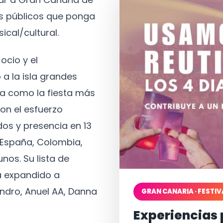
os públicos que ponga
ical/cultural.
ocio y el
 a la isla grandes
a como la fiesta más
on el esfuerzo
os y presencia en 13
, España, Colombia,
nos. Su lista de
a expandido a
ndro, Anuel AA, Danna
GRAN CANARIA · FESTIV
Experiencias 