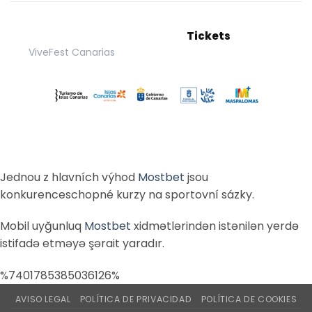
Tickets
ViveFest Canarias
Jednou z hlavních výhod
Mostbet
jsou
konkurenceschopné kurzy na sportovní sázky.
Mobil uyğunluq
Mostbet
xidmətlərindən istənilən yerdə
istifadə etməyə şərait yaradır.
%7401785385036126%
AVISO LEGAL
POLÍTICA DE PRIVACIDAD
POLÍTICA DE COOKIES