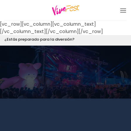
Saltar
al
contenido
[vc_row][vc_column][vc_column_text]
[/vc_column_text][/vc_column][/vc_row]
¿Estás preparado para la diversión?