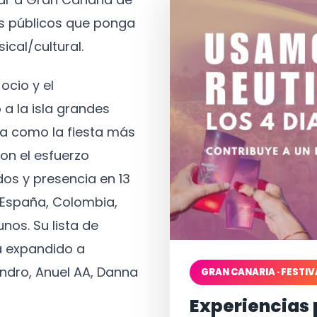
os públicos que ponga
ical/cultural.
ocio y el
 a la isla grandes
a como la fiesta más
on el esfuerzo
os y presencia en 13
, España, Colombia,
nos. Su lista de
a expandido a
ndro, Anuel AA, Danna
GRAN CANARIA · FESTIV
Experiencias 