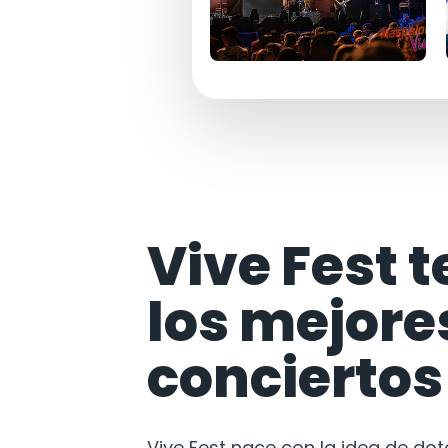
Vive Fest t
los mejore
conciertos
Vive Fest nace con la idea de do