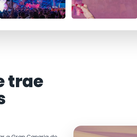
e trae
s
tar a Gran Canaria de