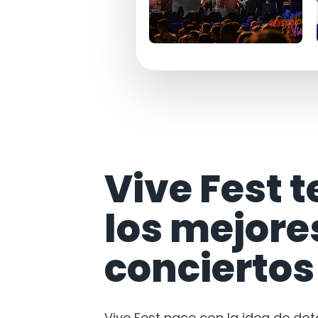
Vive Fest t
los mejore
conciertos
Vive Fest nace con la idea de do