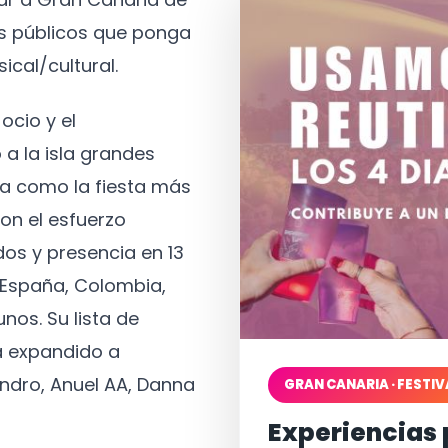
os públicos que ponga
ical/cultural.
ocio y el
 a la isla grandes
a como la fiesta más
on el esfuerzo
os y presencia en 13
, España, Colombia,
nos. Su lista de
a expandido a
ndro, Anuel AA, Danna
GRAN CANARIA · FESTIV
Experiencias 