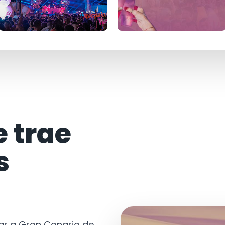
e trae
s
tar a Gran Canaria de