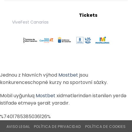
Tickets
ViveFest Canarias
Jednou z hlavních výhod
Mostbet
jsou
konkurenceschopné kurzy na sportovní sázky.
Mobil uyğunluq
Mostbet
xidmətlərindən istənilən yerdə
istifadə etməyə şərait yaradır.
%7401785385036126%
AVISO LEGAL
POLÍTICA DE PRIVACIDAD
POLÍTICA DE COOKIES