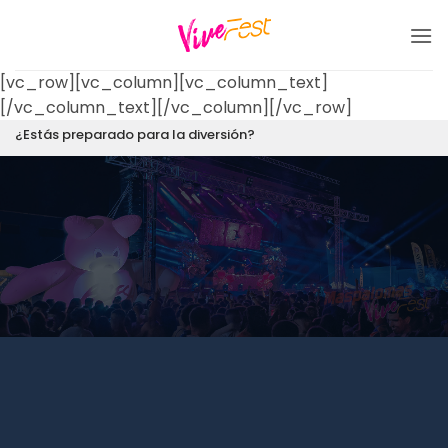
Saltar
al
contenido
[vc_row][vc_column][vc_column_text]
[/vc_column_text][/vc_column][/vc_row]
¿Estás preparado para la diversión?