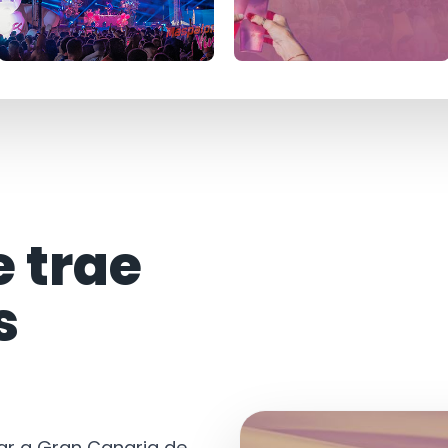
e trae
s
tar a Gran Canaria de