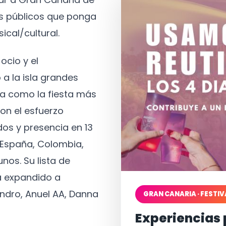
os públicos que ponga
ical/cultural.
ocio y el
 a la isla grandes
a como la fiesta más
on el esfuerzo
os y presencia en 13
, España, Colombia,
nos. Su lista de
a expandido a
ndro, Anuel AA, Danna
GRAN CANARIA · FESTIV
Experiencias 