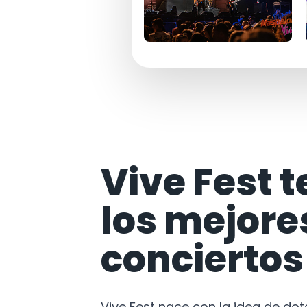
Vive Fest t
los mejore
conciertos
Vive Fest nace con la idea de do