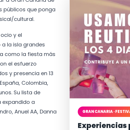
os públicos que ponga
ical/cultural.
ocio y el
 a la isla grandes
a como la fiesta más
on el esfuerzo
os y presencia en 13
, España, Colombia,
nos. Su lista de
a expandido a
ndro, Anuel AA, Danna
GRAN CANARIA · FESTIV
Experiencias 