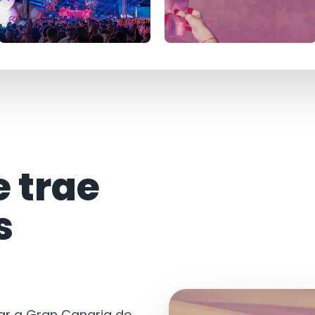
e trae
s
tar a Gran Canaria de