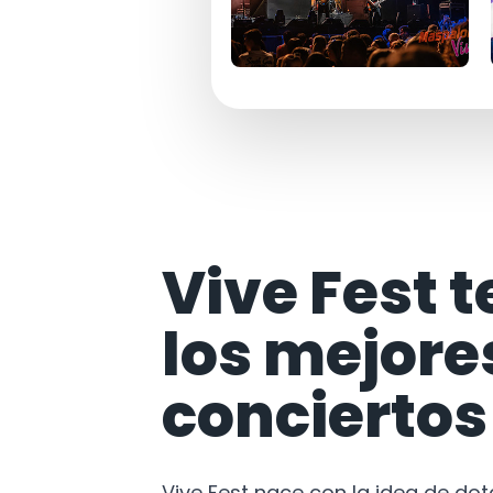
Vive Fest t
los mejore
conciertos
Vive Fest nace con la idea de do