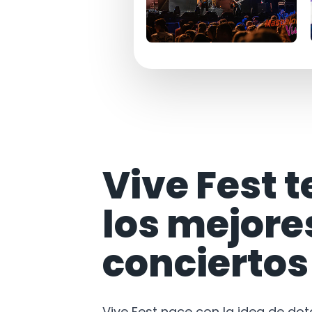
Vive Fest t
los mejore
conciertos
Vive Fest nace con la idea de do