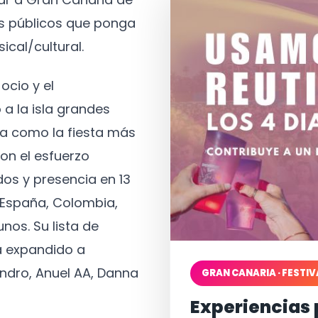
os públicos que ponga
ical/cultural.
ocio y el
 a la isla grandes
a como la fiesta más
on el esfuerzo
os y presencia en 13
, España, Colombia,
nos. Su lista de
a expandido a
ndro, Anuel AA, Danna
GRAN CANARIA · FESTIV
Experiencias 