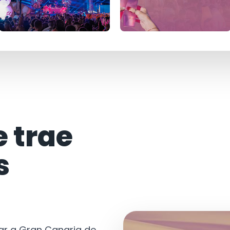
e trae
s
tar a Gran Canaria de