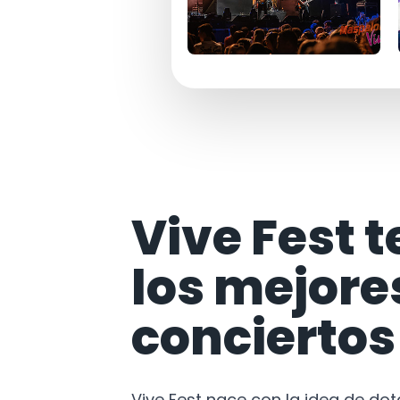
Vive Fest t
los mejore
conciertos
Vive Fest nace con la idea de do