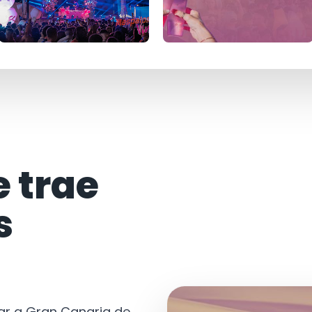
e trae
s
tar a Gran Canaria de