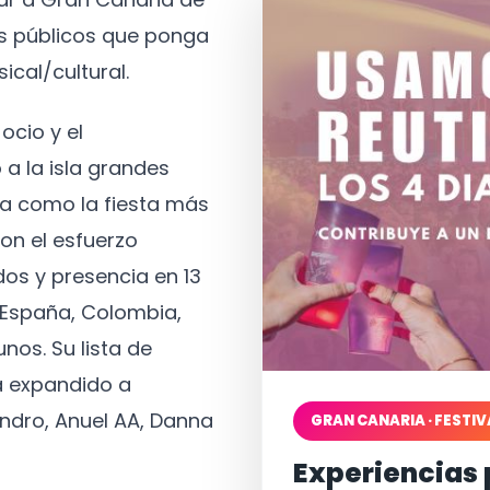
os públicos que ponga
ical/cultural.
ocio y el
 a la isla grandes
a como la fiesta más
on el esfuerzo
os y presencia en 13
, España, Colombia,
nos. Su lista de
a expandido a
ndro, Anuel AA, Danna
GRAN CANARIA · FESTIV
Experiencias 