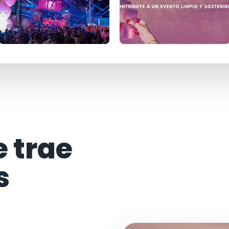
e trae
s