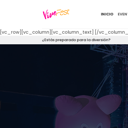
Saltar
al
INICIO
EVE
contenido
[vc_row][vc_column][vc_column_text]
[/vc_column_
¿Estás preparado para la diversión?