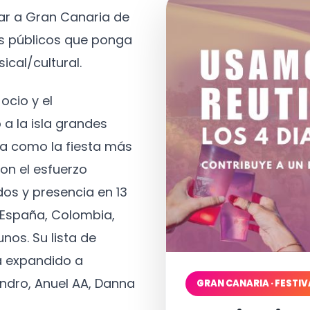
tar a Gran Canaria de
os públicos que ponga
ical/cultural.
ocio y el
 a la isla grandes
a como la fiesta más
on el esfuerzo
os y presencia en 13
, España, Colombia,
nos. Su lista de
a expandido a
ndro, Anuel AA, Danna
GRAN CANARIA · FESTIV