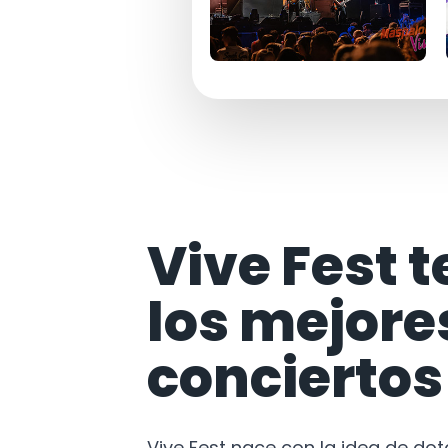
Vive Fest t
los mejore
conciertos
Vive Fest nace con la idea de do