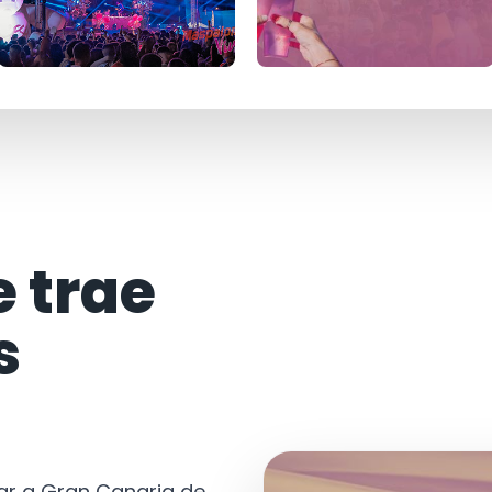
e trae
s
tar a Gran Canaria de