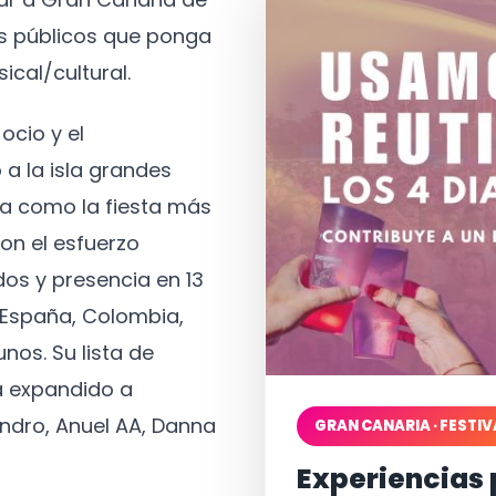
os públicos que ponga
ical/cultural.
ocio y el
 a la isla grandes
a como la fiesta más
on el esfuerzo
os y presencia en 13
, España, Colombia,
nos. Su lista de
a expandido a
ndro, Anuel AA, Danna
GRAN CANARIA · FESTIV
Experiencias 