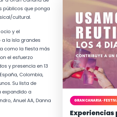
os públicos que ponga
ical/cultural.
ocio y el
 a la isla grandes
a como la fiesta más
on el esfuerzo
os y presencia en 13
, España, Colombia,
nos. Su lista de
a expandido a
ndro, Anuel AA, Danna
GRAN CANARIA · FESTIV
Experiencias 