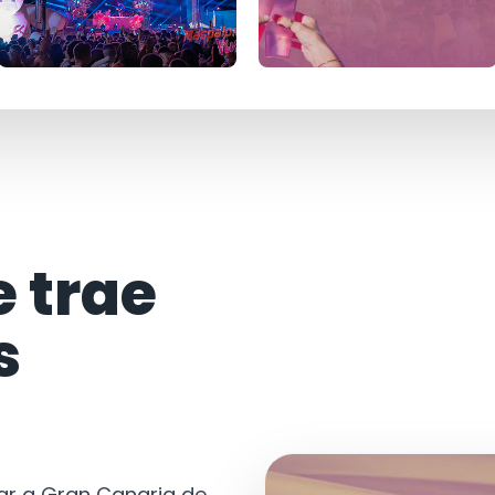
e trae
s
tar a Gran Canaria de