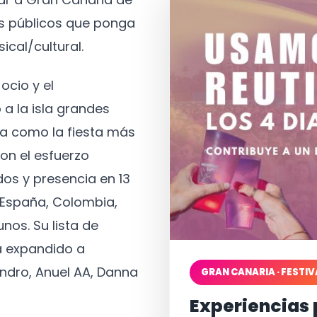
os públicos que ponga
ical/cultural.
ocio y el
 a la isla grandes
a como la fiesta más
on el esfuerzo
os y presencia en 13
, España, Colombia,
nos. Su lista de
a expandido a
ndro, Anuel AA, Danna
GRAN CANARIA · FESTIV
Experiencias 