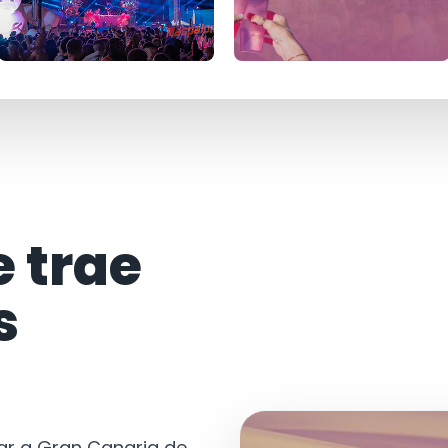
e trae
s
tar a Gran Canaria de