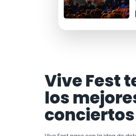
Vive Fest t
los mejore
conciertos
Vive Fest nace con la idea de do