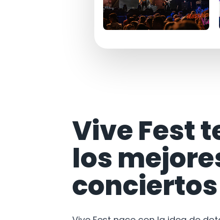
Vive Fest t
los mejore
conciertos
Vive Fest nace con la idea de do