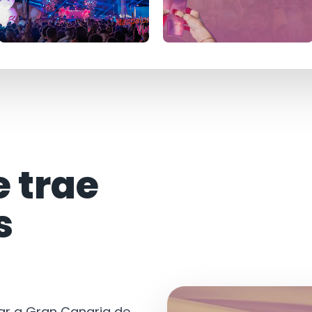
e trae
s
tar a Gran Canaria de