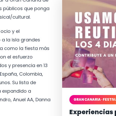
os públicos que ponga
ical/cultural.
ocio y el
 a la isla grandes
a como la fiesta más
on el esfuerzo
os y presencia en 13
, España, Colombia,
nos. Su lista de
a expandido a
ndro, Anuel AA, Danna
GRAN CANARIA · FESTIV
Experiencias 