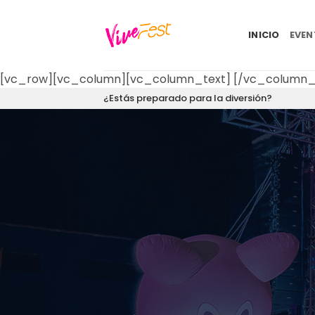
Saltar
al
INICIO
EVE
contenido
[vc_row][vc_column][vc_column_text]
[/vc_column_
¿Estás preparado para la diversión?