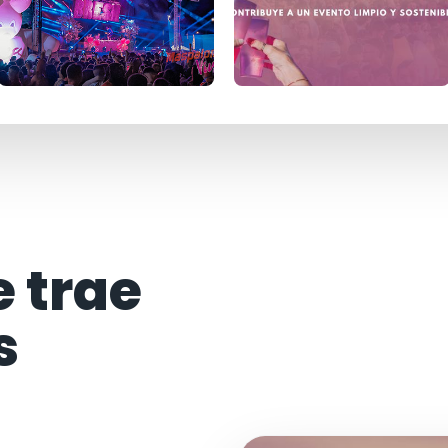
e trae
s