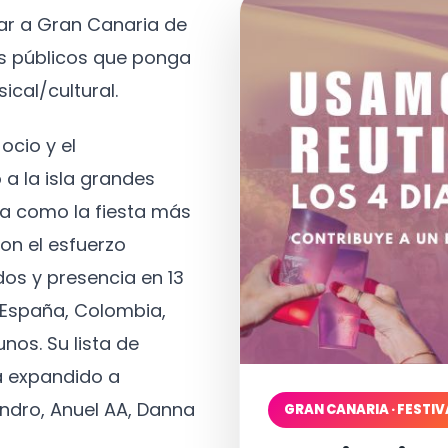
tar a Gran Canaria de
os públicos que ponga
ical/cultural.
ocio y el
 a la isla grandes
a como la fiesta más
on el esfuerzo
os y presencia en 13
, España, Colombia,
nos. Su lista de
a expandido a
ndro, Anuel AA, Danna
GRAN CANARIA · FESTIV