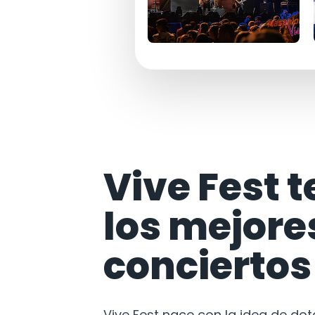
Vive Fest t
los mejore
conciertos
Vive Fest nace con la idea de do