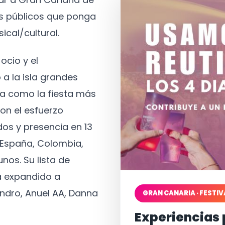
os públicos que ponga
ical/cultural.
ocio y el
 a la isla grandes
a como la fiesta más
on el esfuerzo
os y presencia en 13
, España, Colombia,
nos. Su lista de
a expandido a
ndro, Anuel AA, Danna
GRAN CANARIA · FESTIV
Experiencias 