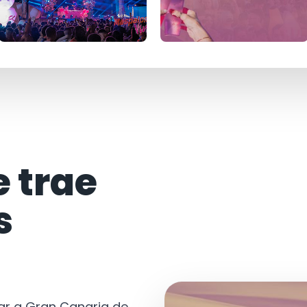
e trae
s
tar a Gran Canaria de