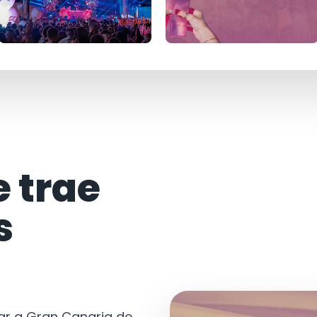
e trae
s
tar a Gran Canaria de