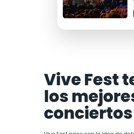
Vive Fest t
los mejore
conciertos
Vive Fest nace con la idea de do