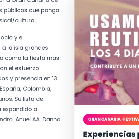
os públicos que ponga
ical/cultural.
ocio y el
 a la isla grandes
a como la fiesta más
on el esfuerzo
os y presencia en 13
, España, Colombia,
nos. Su lista de
a expandido a
ndro, Anuel AA, Danna
GRAN CANARIA · FESTIV
Experiencias 