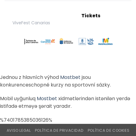
Tickets
ViveFest Canarias
Jednou z hlavních výhod
Mostbet
jsou
konkurenceschopné kurzy na sportovní sázky.
Mobil uyğunluq
Mostbet
xidmətlərindən istənilən yerdə
istifadə etməyə şərait yaradır.
%7401785385036126%
AVISO LEGAL
POLÍTICA DE PRIVACIDAD
POLÍTICA DE COOKIES