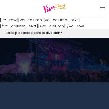
Saltar
al
contenido
[vc_row][vc_column][vc_column_text]
[/vc_column_text][/vc_column][/vc_row]
¿Estás preparado para la diversión?