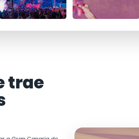
e trae
s
tar a Gran Canaria de