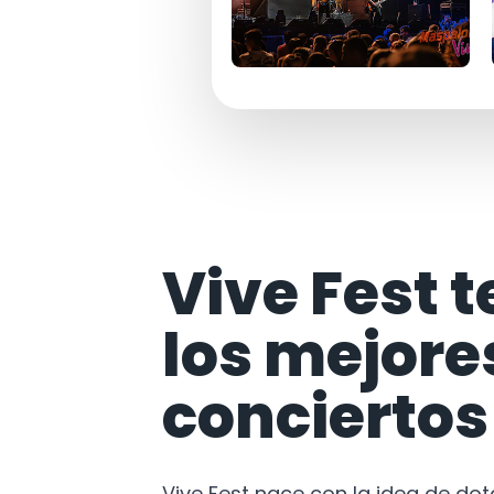
Vive Fest t
los mejore
conciertos
Vive Fest nace con la idea de do