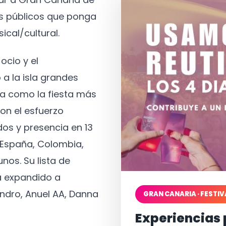
os públicos que ponga
ical/cultural.
ocio y el
 a la isla grandes
a como la fiesta más
on el esfuerzo
os y presencia en 13
, España, Colombia,
nos. Su lista de
a expandido a
ndro, Anuel AA, Danna
GRAN CANARIA · FESTIV
Experiencias 