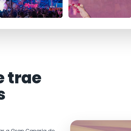
e trae
s
tar a Gran Canaria de