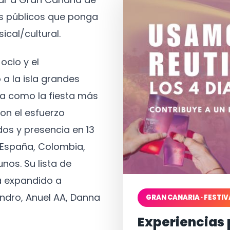
os públicos que ponga
ical/cultural.
ocio y el
 a la isla grandes
a como la fiesta más
on el esfuerzo
os y presencia en 13
, España, Colombia,
nos. Su lista de
a expandido a
ndro, Anuel AA, Danna
GRAN CANARIA · FESTIV
Experiencias 