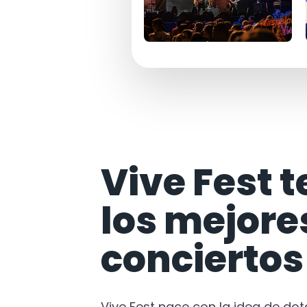
Vive Fest t
los mejore
conciertos
Vive Fest nace con la idea de do