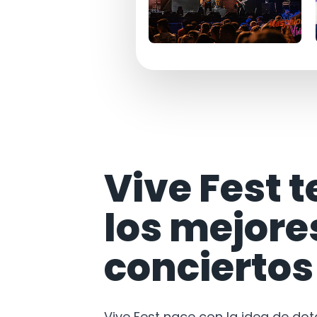
Vive Fest t
los mejore
conciertos
Vive Fest nace con la idea de do