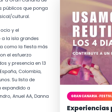
os públicos que ponga
ical/cultural.
ocio y el
 a la isla grandes
a como la fiesta más
on el esfuerzo
os y presencia en 13
, España, Colombia,
nos. Su lista de
a expandido a
ndro, Anuel AA, Danna
GRAN CANARIA · FESTIV
Experiencias 