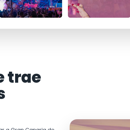
e trae
s
tar a Gran Canaria de