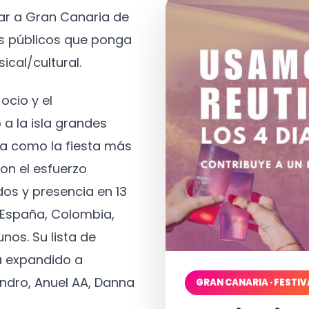
tar a Gran Canaria de
os públicos que ponga
ical/cultural.
ocio y el
 a la isla grandes
a como la fiesta más
on el esfuerzo
os y presencia en 13
, España, Colombia,
nos. Su lista de
a expandido a
ndro, Anuel AA, Danna
GRAN CANARIA · FESTIV