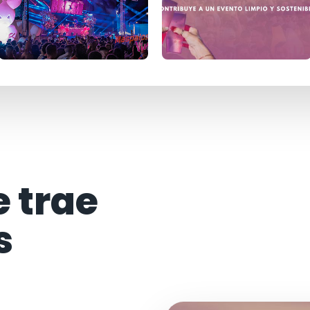
e trae
s