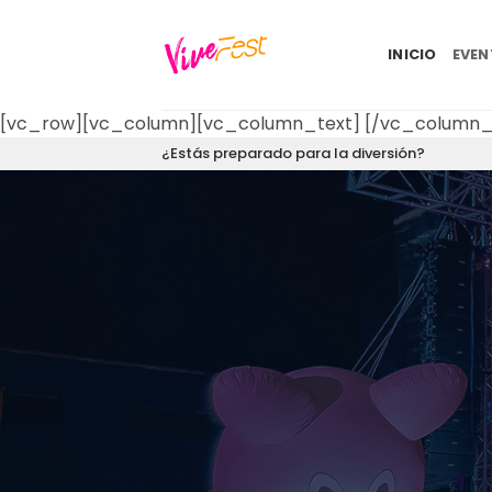
Saltar
al
INICIO
EVE
contenido
[vc_row][vc_column][vc_column_text]
[/vc_column_
¿Estás preparado para la diversión?