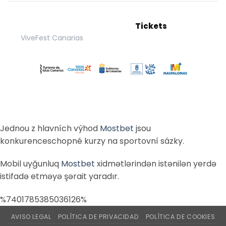
Tickets
ViveFest Canarias
Jednou z hlavních výhod
Mostbet
jsou
konkurenceschopné kurzy na sportovní sázky.
Mobil uyğunluq
Mostbet
xidmətlərindən istənilən yerdə
istifadə etməyə şərait yaradır.
%7401785385036126%
AVISO LEGAL
POLÍTICA DE PRIVACIDAD
POLÍTICA DE COOKIES