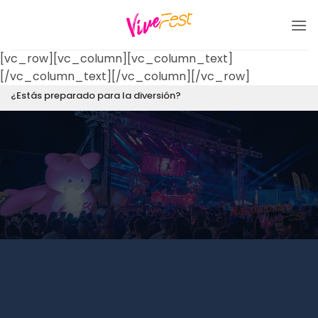
Saltar
al
contenido
[vc_row][vc_column][vc_column_text]
[/vc_column_text][/vc_column][/vc_row]
¿Estás preparado para la diversión?