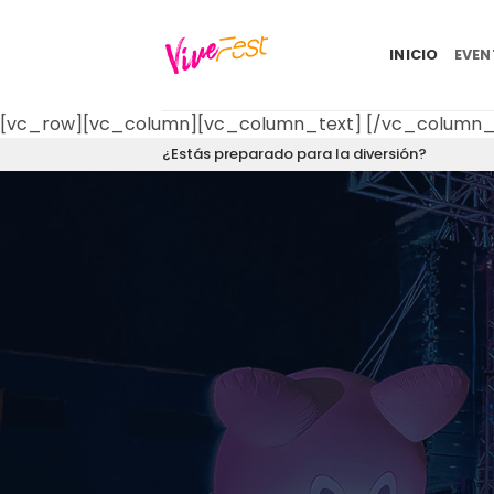
Saltar
al
INICIO
EVE
contenido
[vc_row][vc_column][vc_column_text]
[/vc_column_
¿Estás preparado para la diversión?