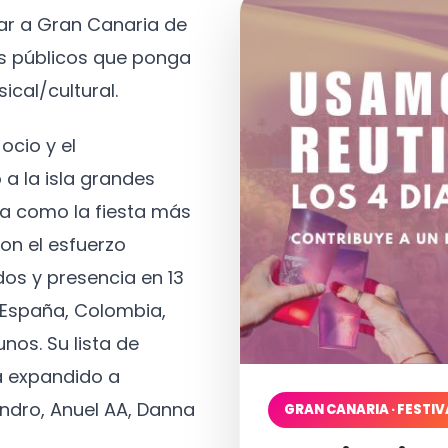
tar a Gran Canaria de
os públicos que ponga
ical/cultural.
ocio y el
 a la isla grandes
a como la fiesta más
on el esfuerzo
os y presencia en 13
, España, Colombia,
nos. Su lista de
a expandido a
ndro, Anuel AA, Danna
GRAN CANARIA · FESTIV