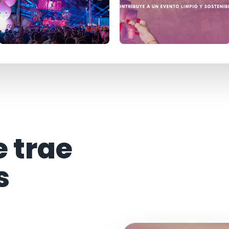
e trae
s