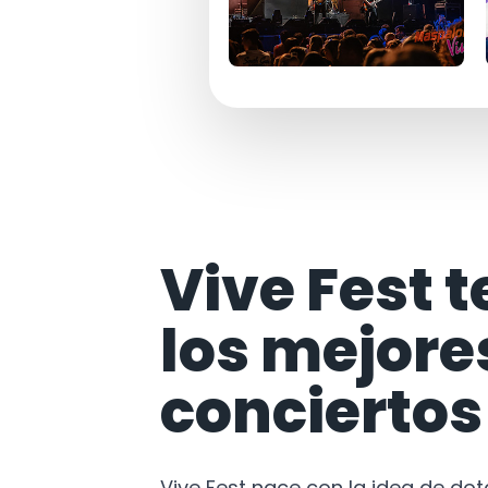
Vive Fest t
los mejore
conciertos
Vive Fest nace con la idea de do