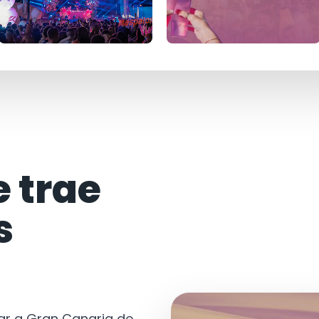
e trae
s
tar a Gran Canaria de