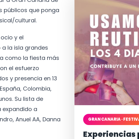
os públicos que ponga
ical/cultural.
ocio y el
 a la isla grandes
a como la fiesta más
on el esfuerzo
os y presencia en 13
, España, Colombia,
nos. Su lista de
a expandido a
ndro, Anuel AA, Danna
GRAN CANARIA · FESTIV
Experiencias 