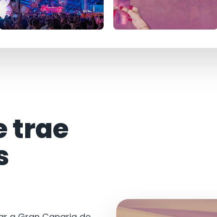
e trae
s
tar a Gran Canaria de