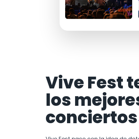
Vive Fest t
los mejore
conciertos
Vive Fest nace con la idea de do