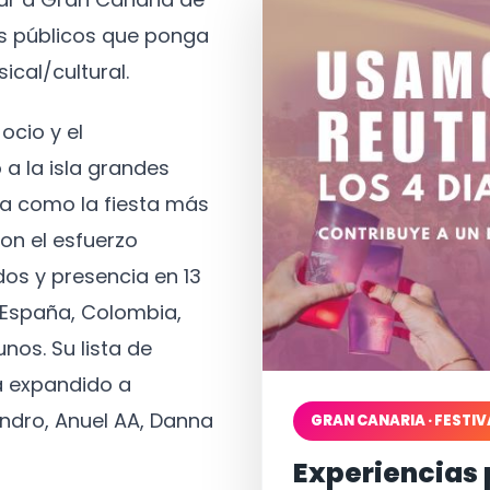
os públicos que ponga
ical/cultural.
ocio y el
 a la isla grandes
a como la fiesta más
on el esfuerzo
os y presencia en 13
, España, Colombia,
nos. Su lista de
a expandido a
ndro, Anuel AA, Danna
GRAN CANARIA · FESTIV
Experiencias 