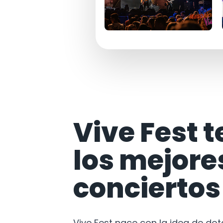
Vive Fest t
los mejore
conciertos
Vive Fest nace con la idea de do