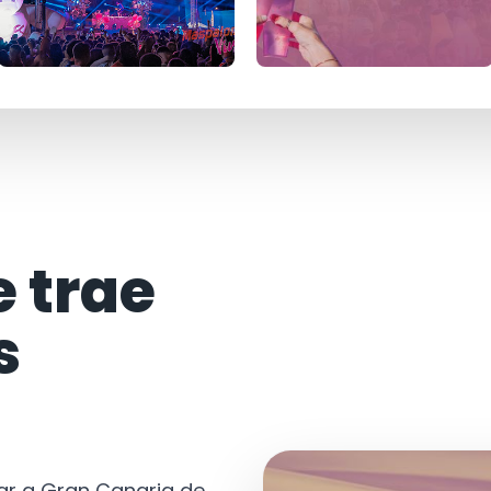
e trae
s
tar a Gran Canaria de