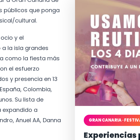
os públicos que ponga
ical/cultural.
ocio y el
 a la isla grandes
a como la fiesta más
on el esfuerzo
os y presencia en 13
, España, Colombia,
nos. Su lista de
a expandido a
ndro, Anuel AA, Danna
GRAN CANARIA · FESTIV
Experiencias 