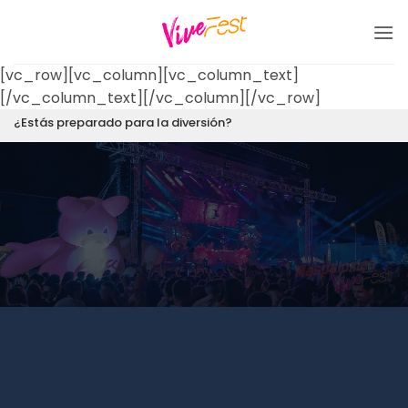
Saltar
al
contenido
[vc_row][vc_column][vc_column_text]
[/vc_column_text][/vc_column][/vc_row]
¿Estás preparado para la diversión?