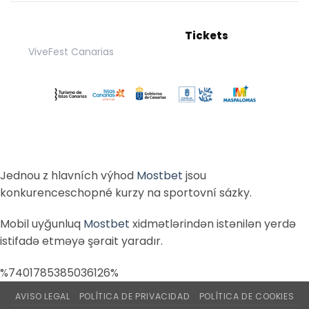
Tickets
ViveFest Canarias
Jednou z hlavních výhod
Mostbet
jsou
konkurenceschopné kurzy na sportovní sázky.
Mobil uyğunluq
Mostbet
xidmətlərindən istənilən yerdə
istifadə etməyə şərait yaradır.
%7401785385036126%
AVISO LEGAL
POLÍTICA DE PRIVACIDAD
POLÍTICA DE COOKIES