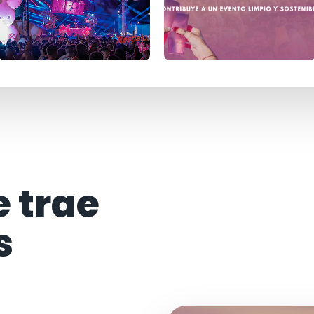
e trae
s