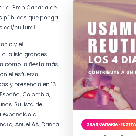
tar a Gran Canaria de
os públicos que ponga
ical/cultural.
ocio y el
 a la isla grandes
a como la fiesta más
on el esfuerzo
os y presencia en 13
, España, Colombia,
nos. Su lista de
a expandido a
ndro, Anuel AA, Danna
GRAN CANARIA · FESTIV