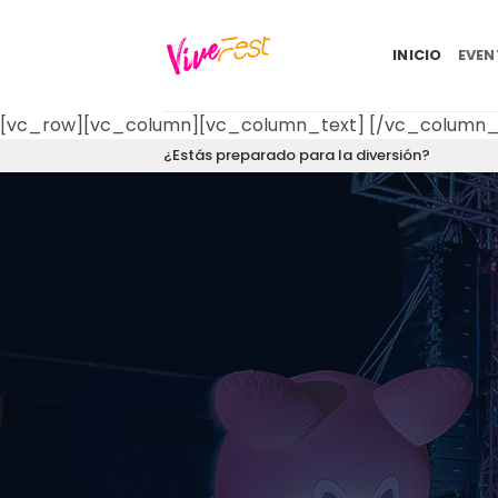
Saltar
al
INICIO
EVE
contenido
[vc_row][vc_column][vc_column_text]
[/vc_column_
¿Estás preparado para la diversión?