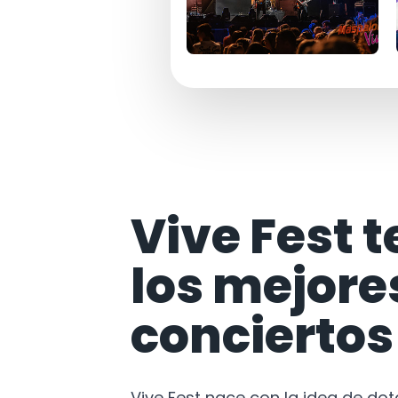
Vive Fest t
los mejore
conciertos
Vive Fest nace con la idea de do