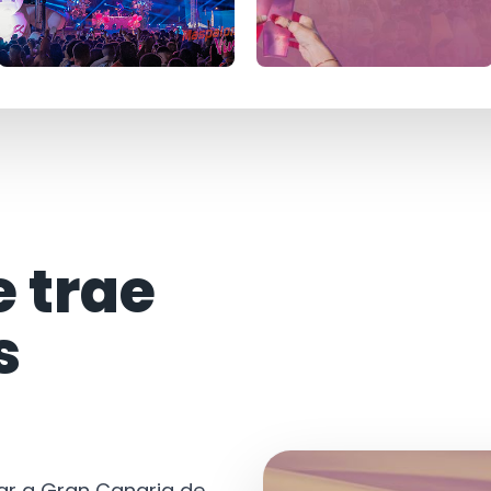
e trae
s
tar a Gran Canaria de