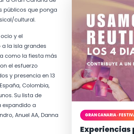
os públicos que ponga
ical/cultural.
ocio y el
 a la isla grandes
a como la fiesta más
on el esfuerzo
os y presencia en 13
, España, Colombia,
nos. Su lista de
a expandido a
ndro, Anuel AA, Danna
GRAN CANARIA · FESTIV
Experiencias 