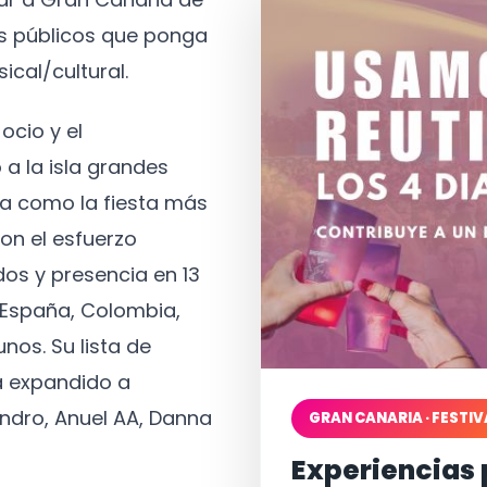
os públicos que ponga
ical/cultural.
ocio y el
 a la isla grandes
a como la fiesta más
on el esfuerzo
os y presencia en 13
, España, Colombia,
nos. Su lista de
a expandido a
ndro, Anuel AA, Danna
GRAN CANARIA · FESTIV
Experiencias 