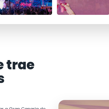
e trae
s
tar a Gran Canaria de