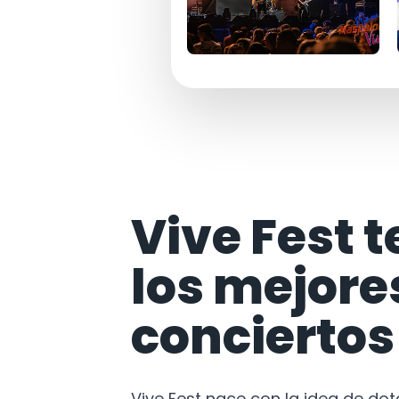
Vive Fest t
los mejore
conciertos
Vive Fest nace con la idea de do