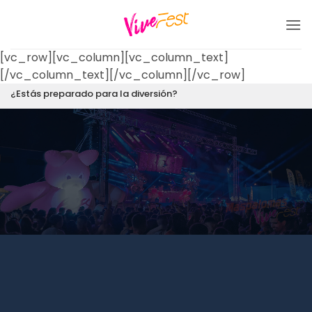
Saltar
al
contenido
[vc_row][vc_column][vc_column_text]
[/vc_column_text][/vc_column][/vc_row]
¿Estás preparado para la diversión?