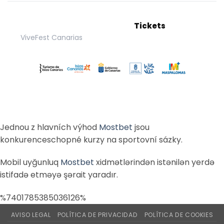
Tickets
ViveFest Canarias
Jednou z hlavních výhod
Mostbet
jsou
konkurenceschopné kurzy na sportovní sázky.
Mobil uyğunluq
Mostbet
xidmətlərindən istənilən yerdə
istifadə etməyə şərait yaradır.
%7401785385036126%
AVISO LEGAL
POLÍTICA DE PRIVACIDAD
POLÍTICA DE COOKIES