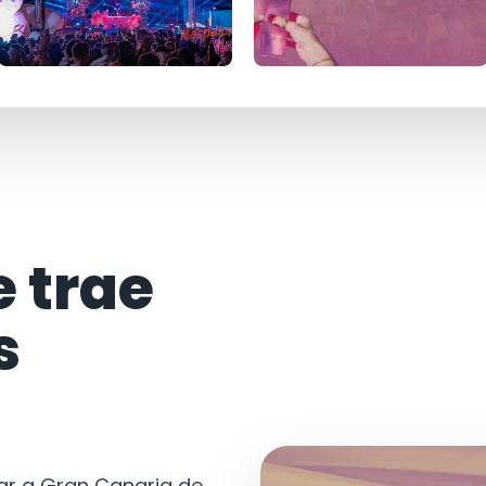
e trae
s
tar a Gran Canaria de