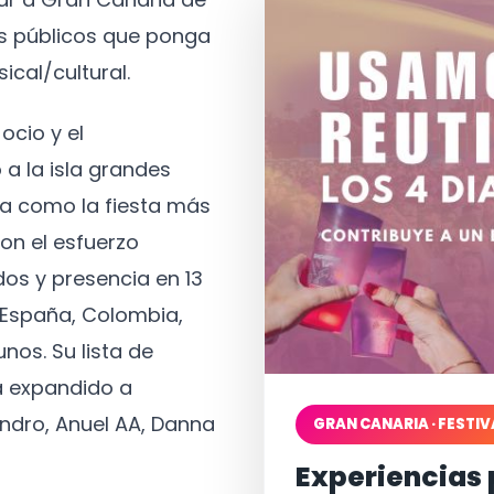
os públicos que ponga
ical/cultural.
ocio y el
 a la isla grandes
a como la fiesta más
on el esfuerzo
os y presencia en 13
, España, Colombia,
nos. Su lista de
a expandido a
ndro, Anuel AA, Danna
GRAN CANARIA · FESTIV
Experiencias 