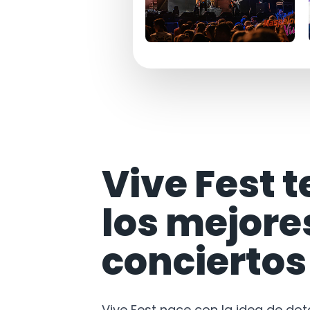
Vive Fest t
los mejore
conciertos
Vive Fest nace con la idea de do