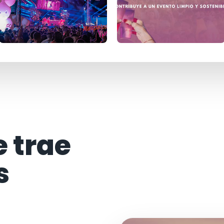
e trae
s