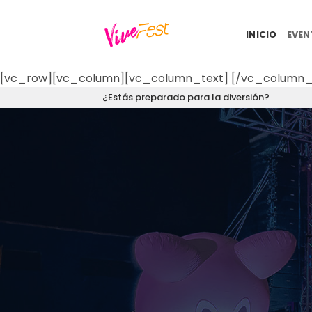
Saltar
al
INICIO
EVE
contenido
[vc_row][vc_column][vc_column_text]
[/vc_column_
¿Estás preparado para la diversión?