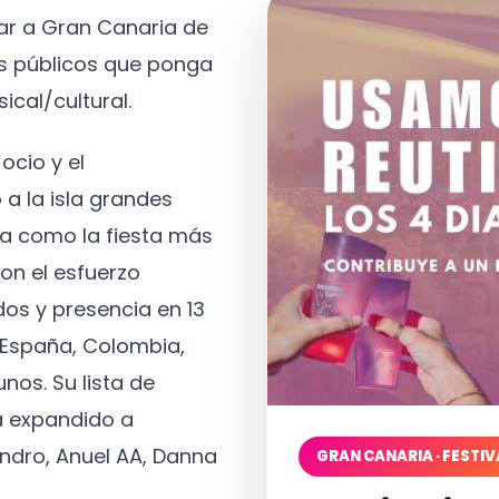
tar a Gran Canaria de
os públicos que ponga
ical/cultural.
ocio y el
 a la isla grandes
a como la fiesta más
on el esfuerzo
os y presencia en 13
, España, Colombia,
nos. Su lista de
a expandido a
ndro, Anuel AA, Danna
GRAN CANARIA · FESTIV