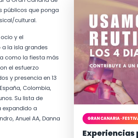
os públicos que ponga
ical/cultural.
ocio y el
 a la isla grandes
a como la fiesta más
on el esfuerzo
os y presencia en 13
, España, Colombia,
nos. Su lista de
a expandido a
ndro, Anuel AA, Danna
GRAN CANARIA · FESTIV
Experiencias 