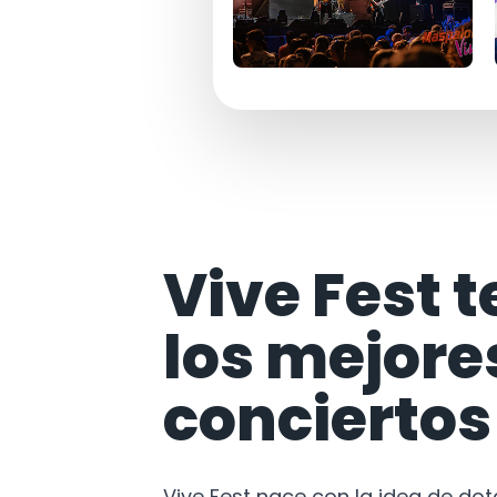
Vive Fest t
los mejore
conciertos
Vive Fest nace con la idea de do