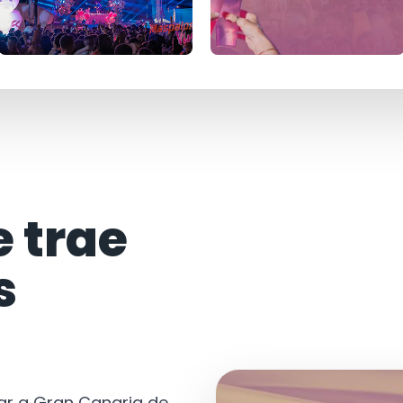
e trae
s
tar a Gran Canaria de