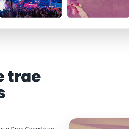
e trae
s
tar a Gran Canaria de