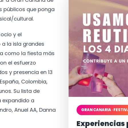
os públicos que ponga
ical/cultural.
ocio y el
 a la isla grandes
a como la fiesta más
on el esfuerzo
os y presencia en 13
, España, Colombia,
nos. Su lista de
a expandido a
ndro, Anuel AA, Danna
GRAN CANARIA · FESTIV
Experiencias 