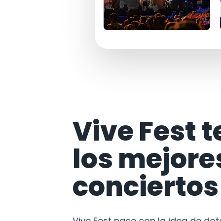
Vive Fest t
los mejore
conciertos
Vive Fest nace con la idea de do