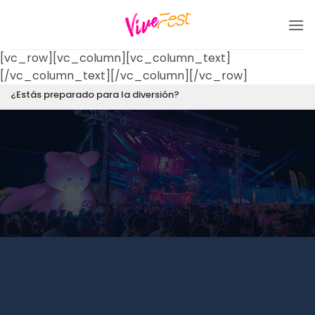
Saltar
al
contenido
[vc_row][vc_column][vc_column_text]
[/vc_column_text][/vc_column][/vc_row]
¿Estás preparado para la diversión?