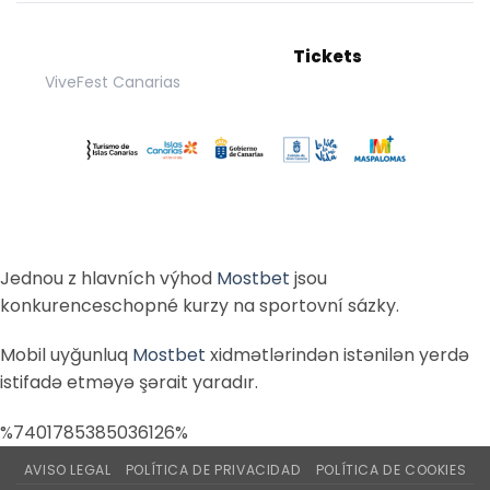
Tickets
ViveFest Canarias
Jednou z hlavních výhod
Mostbet
jsou
konkurenceschopné kurzy na sportovní sázky.
Mobil uyğunluq
Mostbet
xidmətlərindən istənilən yerdə
istifadə etməyə şərait yaradır.
%7401785385036126%
AVISO LEGAL
POLÍTICA DE PRIVACIDAD
POLÍTICA DE COOKIES