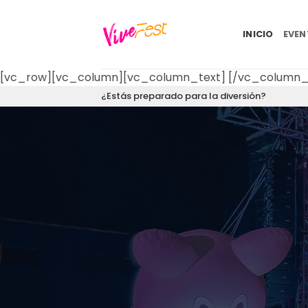
Saltar
al
INICIO
EVE
contenido
[vc_row][vc_column][vc_column_text]
[/vc_column_
¿Estás preparado para la diversión?