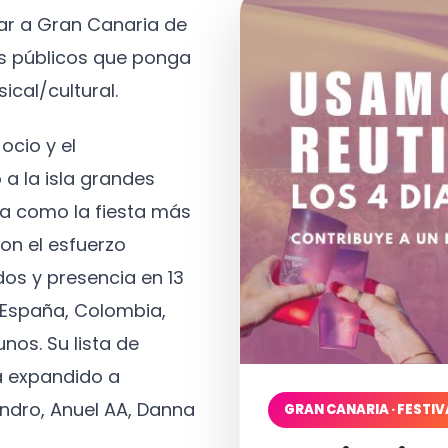
tar a Gran Canaria de
os públicos que ponga
ical/cultural.
ocio y el
 a la isla grandes
a como la fiesta más
on el esfuerzo
os y presencia en 13
, España, Colombia,
nos. Su lista de
a expandido a
ndro, Anuel AA, Danna
GRAN CANARIA · FESTIV