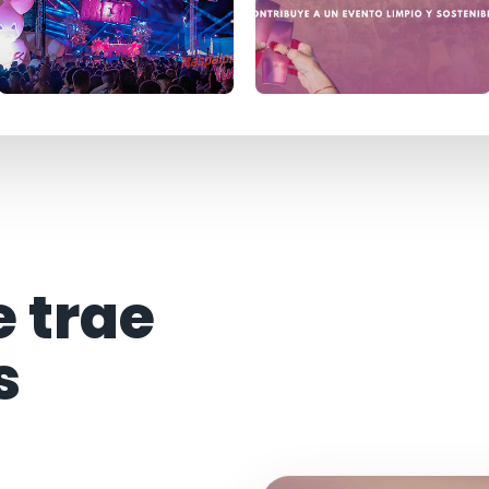
e trae
s