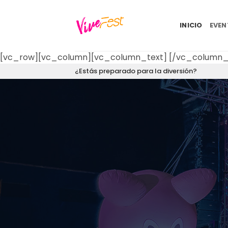
Saltar
al
INICIO
EVE
contenido
[vc_row][vc_column][vc_column_text]
[/vc_column_
¿Estás preparado para la diversión?