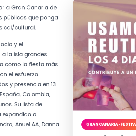
tar a Gran Canaria de
os públicos que ponga
ical/cultural.
ocio y el
 a la isla grandes
a como la fiesta más
on el esfuerzo
os y presencia en 13
, España, Colombia,
nos. Su lista de
a expandido a
ndro, Anuel AA, Danna
GRAN CANARIA · FESTIV