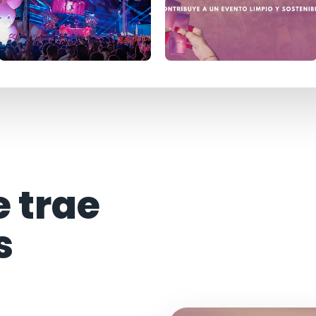
e trae
s