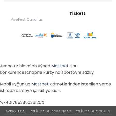
Tickets
ViveFest Canarias
Jednou z hlavních výhod
Mostbet
jsou
konkurenceschopné kurzy na sportovní sázky.
Mobil uyğunluq
Mostbet
xidmətlərindən istənilən yerdə
istifadə etməyə şərait yaradır.
%7401785385036126%
AVISO LEGAL
POLÍTICA DE PRIVACIDAD
POLÍTICA DE COOKIES