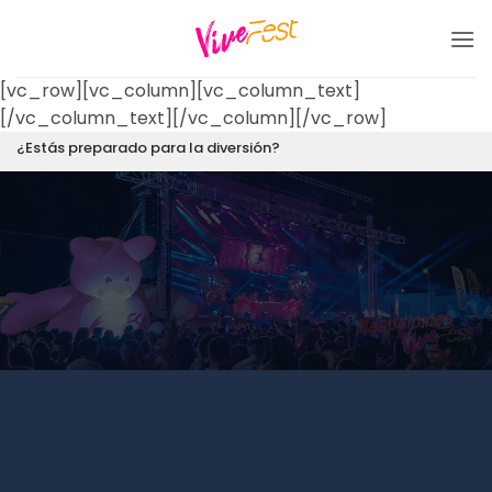
Saltar
al
contenido
[vc_row][vc_column][vc_column_text]
[/vc_column_text][/vc_column][/vc_row]
¿Estás preparado para la diversión?