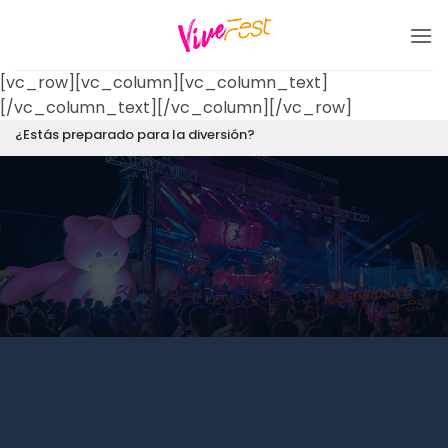
Saltar
al
contenido
[vc_row][vc_column][vc_column_text]
[/vc_column_text][/vc_column][/vc_row]
¿Estás preparado para la diversión?