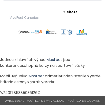
Tickets
ViveFest Canarias
Jednou z hlavních výhod
Mostbet
jsou
konkurenceschopné kurzy na sportovní sázky.
Mobil uyğunluq
Mostbet
xidmətlərindən istənilən yerdə
istifadə etməyə şərait yaradır.
%7401785385036126%
AVISO LEGAL
POLÍTICA DE PRIVACIDAD
POLÍTICA DE COOKIES