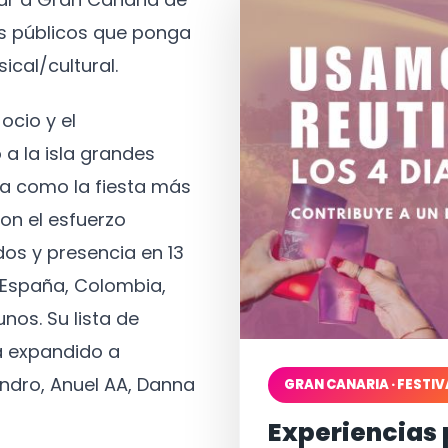
os públicos que ponga
ical/cultural.
ocio y el
 a la isla grandes
a como la fiesta más
on el esfuerzo
os y presencia en 13
, España, Colombia,
nos. Su lista de
a expandido a
ndro, Anuel AA, Danna
GRAN CANARIA · FESTIV
Experiencias 