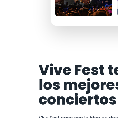
Vive Fest t
los mejore
conciertos
Vive Fest nace con la idea de do