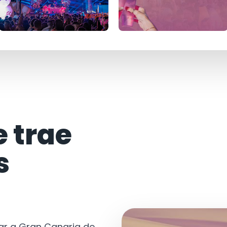
e trae
s
tar a Gran Canaria de