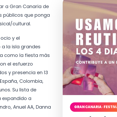
tar a Gran Canaria de
os públicos que ponga
ical/cultural.
ocio y el
 a la isla grandes
a como la fiesta más
on el esfuerzo
os y presencia en 13
, España, Colombia,
nos. Su lista de
a expandido a
ndro, Anuel AA, Danna
GRAN CANARIA · FESTIV