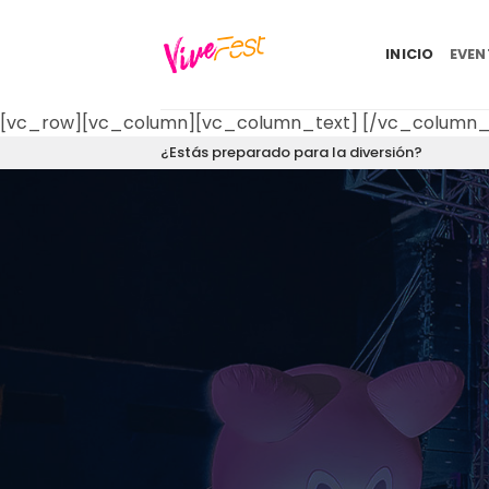
Saltar
al
INICIO
EVE
contenido
[vc_row][vc_column][vc_column_text]
[/vc_column_
¿Estás preparado para la diversión?