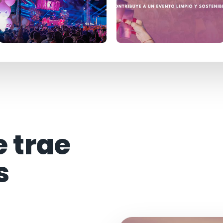
e trae
s